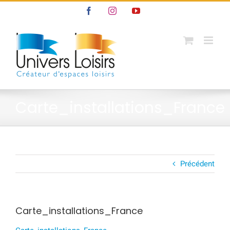
Passer
Facebook
Instagram
YouTube
au
contenu
Carte_installations_France
Précédent
Carte_installations_France