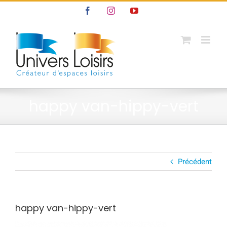
Passer
Facebook
Instagram
YouTube
au
contenu
happy van-hippy-vert
Précédent
happy van-hippy-vert