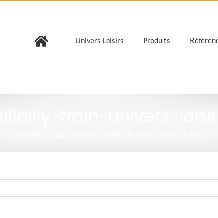
Univers Loisirs
Produits
Référen
illbilly-train-univers-loisi
Accueil
Train FarWest
hillbilly-train-univers-loisirs