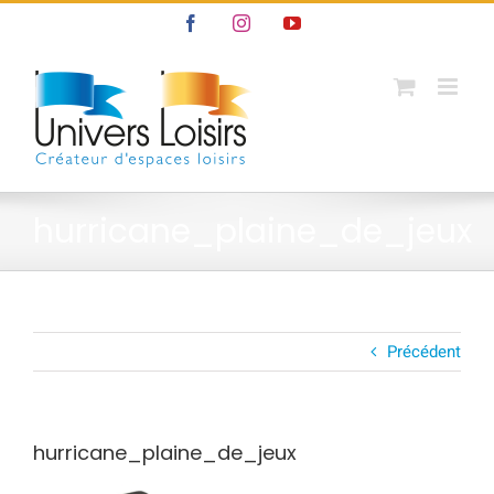
Passer
Facebook
Instagram
YouTube
au
contenu
hurricane_plaine_de_jeux
Précédent
hurricane_plaine_de_jeux