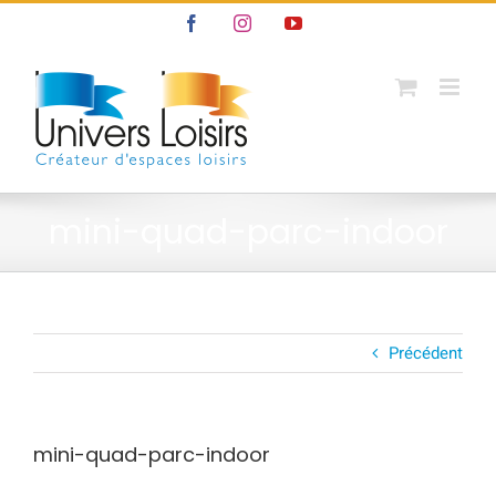
Passer
Facebook
Instagram
YouTube
au
contenu
mini-quad-parc-indoor
Précédent
mini-quad-parc-indoor