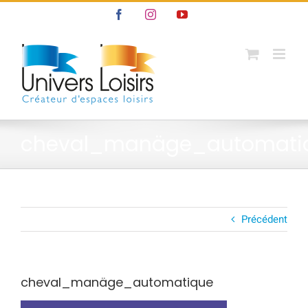
Passer
Facebook
Instagram
YouTube
au
contenu
cheval_manäge_automati
Précédent
cheval_manäge_automatique