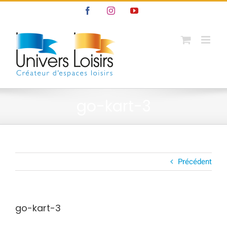
Passer
Facebook
Instagram
YouTube
au
contenu
go-kart-3
Précédent
go-kart-3