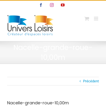
Passer
Facebook
Instagram
YouTube
au
contenu
Nacelle-grande-roue-
10,00m
Précédent
Nacelle-grande-roue-10,00m